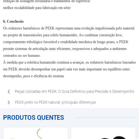
redução de usinagem secundária e tratamentos de superfície
melhor escalabilidade para fabricação em série
6. Conclusão
Os redutores harmônicos de PEEK representam uma evolução impulsionada pelo material
no projeto de transmissões para robôs humanoides. Ao combinar construção leve,
comportamento tribológico favorável e estabilidade mecânica de longo prazo, o PEEK
permite sistemas de articulação mais eficientes, responsivos e adequados a ambientes
centrados no ser humano.
À medida que a robótica humanoide continua a avançar, os redutores harmônicos baseados
em PEEK deverão desempenhar um papel cada vez mais importante no equilíbrio entre
desempenho, peso e eficiência do sistema.
Peças Usinadas em PEEK: O Guia Definitivo para Precisão e Desempenho
PEEK preto vs PEEK natural: principais diferenças
PRODUTOS QUENTES