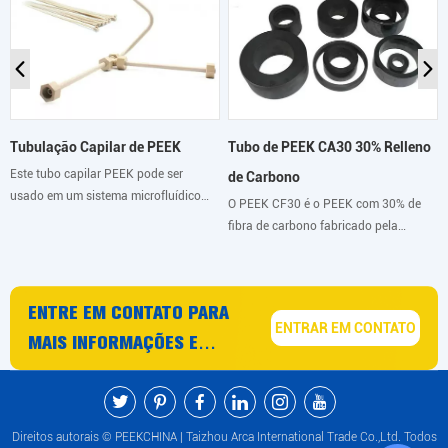
Tubo de PEEK CA30 30% Relleno
Tubulação Capilar de PEEK
Este tubo capilar PEEK pode ser
de Carbono
usado em um sistema microfluídico
O PEEK CF30 é o PEEK com 30% de
para aplicações exigentes com alta
fibra de carbono fabricado pela
pressão ou fluidos agressivos, mas
ARKPEEK sob o nome comercial
também como uma resistência
ARKPEEK-CF30. Seu reforço de fibra
fluídica.
de carbono fornece ao material um
ENTRE EM CONTATO PARA
alto nível de rigidez e resistência à
ENTRAR EM CONTATO
fluência.
MAIS INFORMAÇÕES E
CONSELHOS SOBRE
PRODUTOS E SERVIÇOS PEEK
Direitos autorais © PEEKCHINA | Taizhou Arca International Trade Co.,Ltd. Todos