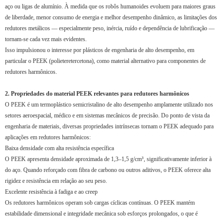
aço ou ligas de alumínio. À medida que os robôs humanoides evoluem para maiores graus
de liberdade, menor consumo de energia e melhor desempenho dinâmico, as limitações dos
redutores metálicos — especialmente peso, inércia, ruído e dependência de lubrificação —
tornam-se cada vez mais evidentes.
Isso impulsionou o interesse por plásticos de engenharia de alto desempenho, em
particular o PEEK (polieteretercetona), como material alternativo para componentes de
redutores harmônicos.
2. Propriedades do material PEEK relevantes para redutores harmônicos
O PEEK é um termoplástico semicristalino de alto desempenho amplamente utilizado nos
setores aeroespacial, médico e em sistemas mecânicos de precisão. Do ponto de vista da
engenharia de materiais, diversas propriedades intrínsecas tornam o PEEK adequado para
aplicações em redutores harmônicos:
Baixa densidade com alta resistência específica
O PEEK apresenta densidade aproximada de 1,3–1,5 g/cm³, significativamente inferior à
do aço. Quando reforçado com fibra de carbono ou outros aditivos, o PEEK oferece alta
rigidez e resistência em relação ao seu peso.
Excelente resistência à fadiga e ao creep
Os redutores harmônicos operam sob cargas cíclicas contínuas. O PEEK mantém
estabilidade dimensional e integridade mecânica sob esforços prolongados, o que é