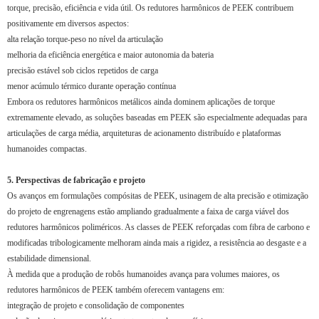
torque, precisão, eficiência e vida útil. Os redutores harmônicos de PEEK contribuem
positivamente em diversos aspectos:
alta relação torque-peso no nível da articulação
melhoria da eficiência energética e maior autonomia da bateria
precisão estável sob ciclos repetidos de carga
menor acúmulo térmico durante operação contínua
Embora os redutores harmônicos metálicos ainda dominem aplicações de torque
extremamente elevado, as soluções baseadas em PEEK são especialmente adequadas para
articulações de carga média, arquiteturas de acionamento distribuído e plataformas
humanoides compactas.
5. Perspectivas de fabricação e projeto
Os avanços em formulações compósitas de PEEK, usinagem de alta precisão e otimização
do projeto de engrenagens estão ampliando gradualmente a faixa de carga viável dos
redutores harmônicos poliméricos. As classes de PEEK reforçadas com fibra de carbono e
modificadas tribologicamente melhoram ainda mais a rigidez, a resistência ao desgaste e a
estabilidade dimensional.
À medida que a produção de robôs humanoides avança para volumes maiores, os
redutores harmônicos de PEEK também oferecem vantagens em:
integração de projeto e consolidação de componentes