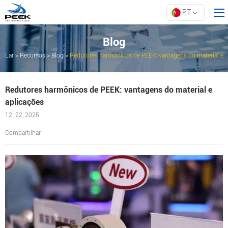
PT
Blog
Lar
>
Recursos
>
Blog
>
Redutores harmônicos de PEEK: vantagens do material e
Lar
aplicações
Produtos
Redutores harmônicos de PEEK: vantagens do material e
Propriedade
aplicações
Inovação
12. 22, 2025
Sobre a ARK
Compartilhar:
Recursos
Contate-nos