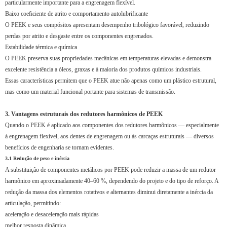
particularmente importante para a engrenagem flexível.
Baixo coeficiente de atrito e comportamento autolubrificante
O PEEK e seus compósitos apresentam desempenho tribológico favorável, reduzindo
perdas por atrito e desgaste entre os componentes engrenados.
Estabilidade térmica e química
O PEEK preserva suas propriedades mecânicas em temperaturas elevadas e demonstra
excelente resistência a óleos, graxas e à maioria dos produtos químicos industriais.
Essas características permitem que o PEEK atue não apenas como um plástico estrutural,
mas como um material funcional portante para sistemas de transmissão.
3. Vantagens estruturais dos redutores harmônicos de PEEK
Quando o PEEK é aplicado aos componentes dos redutores harmônicos — especialmente
à engrenagem flexível, aos dentes de engrenagem ou às carcaças estruturais — diversos
benefícios de engenharia se tornam evidentes.
3.1 Redução de peso e inércia
A substituição de componentes metálicos por PEEK pode reduzir a massa de um redutor
harmônico em aproximadamente 40–60 %, dependendo do projeto e do tipo de reforço. A
redução da massa dos elementos rotativos e alternantes diminui diretamente a inércia da
articulação, permitindo:
aceleração e desaceleração mais rápidas
melhor resposta dinâmica