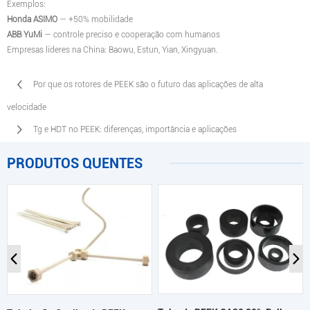
Exemplos:
Honda ASIMO
— +50% mobilidade
ABB YuMi
— controle preciso e cooperação com humanos
Empresas líderes na China: Baowu, Estun, Yian, Xingyuan.
Por que os rotores de PEEK são o futuro das aplicações de alta
velocidade
Tg e HDT no PEEK: diferenças, importância e aplicações
PRODUTOS QUENTES