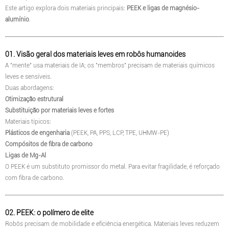
Este artigo explora dois materiais principais:
PEEK e ligas de magnésio-
alumínio
.
01. Visão geral dos materiais leves em robôs humanoides
A "mente" usa materiais de IA; os "membros" precisam de materiais químicos
leves e sensíveis.
Duas abordagens:
Otimização estrutural
Substituição por materiais leves e fortes
Materiais típicos:
Plásticos de engenharia
(PEEK, PA, PPS, LCP, TPE, UHMW-PE)
Compósitos de fibra de carbono
Ligas de Mg-Al
O PEEK é um substituto promissor do metal. Para evitar fragilidade, é reforçado
com fibra de carbono.
02. PEEK: o polímero de elite
Robôs precisam de mobilidade e eficiência energética. Materiais leves reduzem