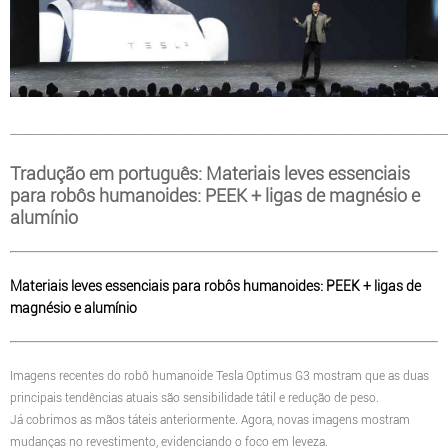
_______________________________________________________________________________________
Tradução em português: Materiais leves essenciais
para robôs humanoides: PEEK + ligas de magnésio e
alumínio
Materiais leves essenciais para robôs humanoides: PEEK + ligas de
magnésio e alumínio
Imagens recentes do robô humanoide Tesla Optimus G3 mostram que as duas
principais tendências atuais são sensibilidade tátil e redução de peso.
Já cobrimos as mãos táteis anteriormente. Agora, novas imagens mostram
mudanças no revestimento, evidenciando o foco em leveza.