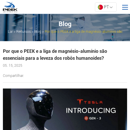
PT
Blog
Lar
>
Recursos
>
Blog
>
Por que o PEEK e a liga de magnésio-alumínio são
Lar
essenciais para a leveza dos robôs humanoides?
Produtos
Por que o PEEK e a liga de magnésio-alumínio são
Propriedade
essenciais para a leveza dos robôs humanoides?
Inovação
05. 15, 2025
Sobre a ARK
Compartilhar:
Recursos
Contate-nos