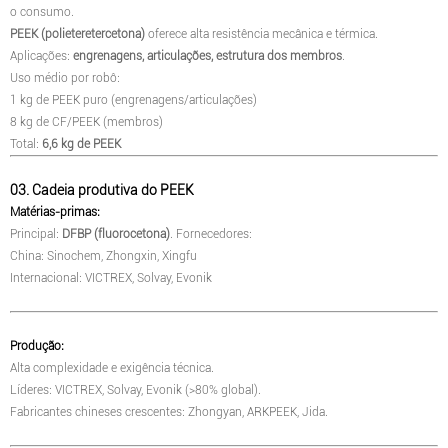
o consumo.
PEEK (polieteretercetona)
oferece alta resistência mecânica e térmica.
Aplicações:
engrenagens, articulações, estrutura dos membros
.
Uso médio por robô:
1 kg de PEEK puro (engrenagens/articulações)
8 kg de CF/PEEK (membros)
Total:
6,6 kg de PEEK
03. Cadeia produtiva do PEEK
Matérias-primas:
Principal:
DFBP (fluorocetona)
. Fornecedores:
China: Sinochem, Zhongxin, Xingfu
Internacional: VICTREX, Solvay, Evonik
Produção:
Alta complexidade e exigência técnica.
Líderes: VICTREX, Solvay, Evonik (>80% global).
Fabricantes chineses crescentes: Zhongyan, ARKPEEK, Jida.