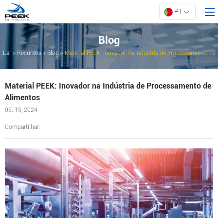
PT
Blog
Lar
>
Recursos
>
Blog
>
Material PEEK: Inovador na Indústria de Processamento de
Lar
Alimentos
Produtos
Material PEEK: Inovador na Indústria de Processamento de
Propriedade
Alimentos
Inovação
06. 15, 2024
Sobre a ARK
Compartilhar:
Recursos
Contate-nos