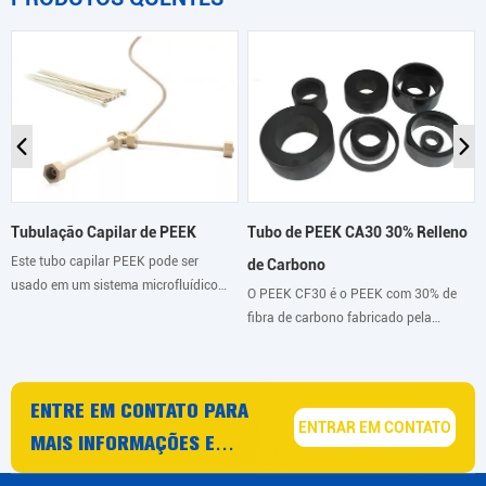
Tubo de PEEK CA30 30% Relleno
Tubulação Capilar de PEEK
Este tubo capilar PEEK pode ser
de Carbono
usado em um sistema microfluídico
O PEEK CF30 é o PEEK com 30% de
para aplicações exigentes com alta
fibra de carbono fabricado pela
pressão ou fluidos agressivos, mas
ARKPEEK sob o nome comercial
também como uma resistência
ARKPEEK-CF30. Seu reforço de fibra
fluídica.
de carbono fornece ao material um
ENTRE EM CONTATO PARA
alto nível de rigidez e resistência à
ENTRAR EM CONTATO
fluência.
MAIS INFORMAÇÕES E
CONSELHOS SOBRE