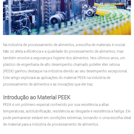
Na indústria de processamento de alimentos, a escolha de materiais é crucial.
Não só afeta a eficiência e a qualidade do processamento de alimentos, mas
também envolve a segurança e higiene dos alimentos. Nos últimos anos, um
plástico de engenharia de alto desempenho chamado poliéter éter cetona
(PEEK) ganhou destaque na indústria devido ao seu desempenho excepcional.
Este artigo explorará as aplicações do material PEEK na indústria de
processamento de alimentos e as inovações que ele traz.
Introdução ao Material PEEK
PEEK é um polímero especial conhecido por sua resistência a altas
temperaturas, autolubrificação, resistência ao desgaste e resistência à fadiga. Ele
pode permanecer estável em condições extremas, tornando-o uma escolha ideal
de material para a indústria de processamento de alimentos.