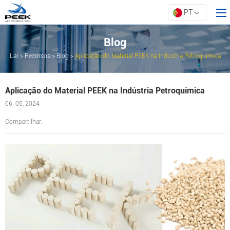
PT
Blog
Lar
>
Recursos
>
Blog
>
Aplicação do Material PEEK na Indústria Petroquímica
Lar
Produtos
Aplicação do Material PEEK na Indústria Petroquímica
Propriedade
06. 05, 2024
Inovação
Compartilhar:
Sobre a ARK
Recursos
Contate-nos