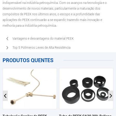
indispensável na indústria petroquímica. Com os avanços na tecnologia e o
desenvolvimento de novos materiais, particularmente a maturação dos
compósitos de PEEK nos últimos anos, o escopo e a profundidade das
aplicações do PEEK continuarão a se expandir, trazendo mais inovação e
melhoria para a indústria petroquímica.
Vantagens e desvantagens do material PEEK
Top 5 Polímeros Leves de Alta Resistência
PRODUTOS QUENTES