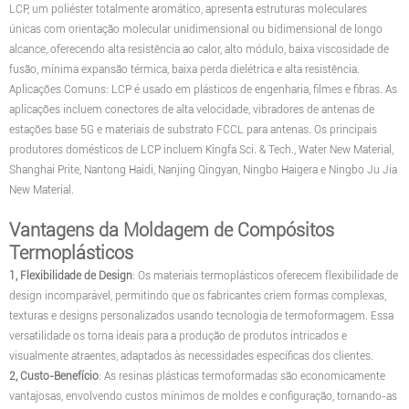
LCP, um poliéster totalmente aromático, apresenta estruturas moleculares
únicas com orientação molecular unidimensional ou bidimensional de longo
alcance, oferecendo alta resistência ao calor, alto módulo, baixa viscosidade de
fusão, mínima expansão térmica, baixa perda dielétrica e alta resistência.
Aplicações Comuns: LCP é usado em plásticos de engenharia, filmes e fibras. As
aplicações incluem conectores de alta velocidade, vibradores de antenas de
estações base 5G e materiais de substrato FCCL para antenas. Os principais
produtores domésticos de LCP incluem Kingfa Sci. & Tech., Water New Material,
Shanghai Prite, Nantong Haidi, Nanjing Qingyan, Ningbo Haigera e Ningbo Ju Jia
New Material.
Vantagens da Moldagem de Compósitos
Termoplásticos
1, Flexibilidade de Design
: Os materiais termoplásticos oferecem flexibilidade de
design incomparável, permitindo que os fabricantes criem formas complexas,
texturas e designs personalizados usando tecnologia de termoformagem. Essa
versatilidade os torna ideais para a produção de produtos intricados e
visualmente atraentes, adaptados às necessidades específicas dos clientes.
2, Custo-Benefício
: As resinas plásticas termoformadas são economicamente
vantajosas, envolvendo custos mínimos de moldes e configuração, tornando-as