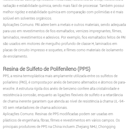
radiação e estabilidade química, sendo mais fácil de processar. Também possui
melhor rigidez e estabilidade química em comparação com polimidas e é mais
solúvel em solventes orgânicos.
Aplicações Comuns: PAI adere bem a metais e outros materiais, sendo adequada
para uso em revestimentos de fios esmaltados, vernizes impregnantes, filmes,
laminados, revestimentos e adesivos. Por exemplo, fios esmaltados feitos de PAI
são usados em motores de mergulho profundo de classe H, laminados em
placas de circuito impresso e soquetes, e filmes como materiais de isolamento
de enrolamento.
Resina de Sulfeto de Polifenileno (PPS)
PPS, a resina termoplástica mais amplamente utilizada entre os sulfetos de
poliarleno (PAS), é composta por anéis de benzeno alternados e átomos de para-
enxofre. A estrutura rígida dos anéis de benzeno confere alta cristalinidade e
resistência à corrosão, enquanto as ligações flexíveis de sulfeto e a retardância
de chama inerente garantem que atenda ao nível de resistência à chama UL-94-
V0 sem retardadores de chama adicionais.
Aplicações Comuns: Resinas de PPS modificadas podem ser usadas em
plásticos de engenharia, fibras, filmes e revestimentos em vários campos. Os
principais produtores de PPS na China incluem Zhejiang NHU, Chongqing