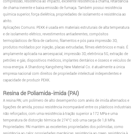
compressão, resistência ao impacto, excelente resistência à chama, retardância
de chama inerente e baixa emissão de fumaça. Também possui resistência
química superior, força dielétrica, propriedades de isolamento e resistência ao
atrito.
Aplicações Comuns: PEKK é usada em materiais estruturais de alta temperatura
e de isolamento elétrico, revestimentos antiaderentes, compósitos
termoplásticos de fibra de carbono, filamentos e pós para impressão 3D,
produtos moldados por injeção, placas extrudadas, filmes eletrônicos e mais. É
amplamente aplicada na aeroespacial, impressão 3D, eletrônica 5G, extração de
petróleo e gás, dispositivos médicos, implantes dentários e ósseos e veículos de
nova energia. A Shandong Kangsheng New Material Co. é atualmente a única
empresa nacional com direitos de propriedade intelectual independentes e
capacidade de produzir PEKK.
Resina de Poliamida-imida (PAI)
A resina PAI, um polímero de alto desempenho com anéis de imida alternados e
ligações de amida, possui resistência incomparável entre os plásticos industriais
não reforçados, com uma resistência à tração superior a 172 MPa e uma
temperatura de distorção térmica de 274°C sob uma carga de 1,8 MPa.
Propriedades: PAI mantém as excelentes propriedades dos polimidas, como
resistência ao calor, propriedades mecânicas, resistência ao creep, resistência à