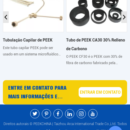
Tubo de PEEK CA30 30% Relleno
Tubulação Capilar de PEEK
Este tubo capilar PEEK pode ser
de Carbono
usado em um sistema microfluídico
O PEEK CF30 é o PEEK com 30% de
para aplicações exigentes com alta
fibra de carbono fabricado pela
pressão ou fluidos agressivos, mas
ARKPEEK sob o nome comercial
também como uma resistência
ARKPEEK-CF30. Seu reforço de fibra
fluídica.
de carbono fornece ao material um
ENTRE EM CONTATO PARA
alto nível de rigidez e resistência à
ENTRAR EM CONTATO
fluência.
MAIS INFORMAÇÕES E
CONSELHOS SOBRE
PRODUTOS E SERVIÇOS PEEK
Direitos autorais © PEEKCHINA | Taizhou Arca International Trade Co.,Ltd. Todos