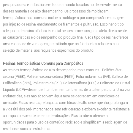
pesquisadores e indústrias em todo o mundo focados no desenvolvimento
desses materiais de alto desempenho. Os processos de moldagem
termoplástica mais comuns incluem moldagem por compressão, moldagem
por injeção de resina, enrolamento de filamentos e pultrusão. Escolher o tipo
adequado de resina plástica é crucial nesses processos, pois afeta diretamente
as características e o desempenho do produto final. Cada tipo de resina oferece
uma variedade de vantagens, permitindo que os fabricantes adaptem sua
seleção de material aos requisitos específicos do produto.
Resinas Termoplásticas Comuns para Compósitos
As resinas termoplásticas de alto desempenho mais comuns—Poliéter-éter-
cetona (PEEK), Poliéter-cetona-cetona (PEKK), Poliamida-imida (PAI), Sulfeto de
Polifenileno (PPS), Polieterimida (PEI), Polietersulfona (PES) e Polímero de Cristal
Líquido (LCP)—desempenham bem em ambientes de alta temperatura. Uma vez
endurecidas, elas não absorvem água nem se degradam em condições de
umidade. Essas resinas, reforçadas com fibras de alto desempenho, prolongam
a vida útil dos pré-impregnados sem refrigeração e exibem excelente resistência
ao impacto e amortecimento de vibrações. Elas também oferecem
oportunidades para o uso de conteúdo reciclado e simplificam a reciclagem de
resíduos e sucatas estruturais.