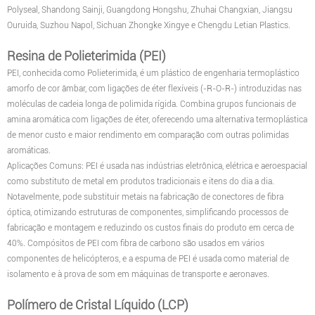
Polyseal, Shandong Sainji, Guangdong Hongshu, Zhuhai Changxian, Jiangsu
Ouruida, Suzhou Napol, Sichuan Zhongke Xingye e Chengdu Letian Plastics.
Resina de Polieterimida (PEI)
PEI, conhecida como Polieterimida, é um plástico de engenharia termoplástico
amorfo de cor âmbar, com ligações de éter flexíveis (-R-O-R-) introduzidas nas
moléculas de cadeia longa de polimida rígida. Combina grupos funcionais de
amina aromática com ligações de éter, oferecendo uma alternativa termoplástica
de menor custo e maior rendimento em comparação com outras polimidas
aromáticas.
Aplicações Comuns: PEI é usada nas indústrias eletrônica, elétrica e aeroespacial
como substituto de metal em produtos tradicionais e itens do dia a dia.
Notavelmente, pode substituir metais na fabricação de conectores de fibra
óptica, otimizando estruturas de componentes, simplificando processos de
fabricação e montagem e reduzindo os custos finais do produto em cerca de
40%. Compósitos de PEI com fibra de carbono são usados em vários
componentes de helicópteros, e a espuma de PEI é usada como material de
isolamento e à prova de som em máquinas de transporte e aeronaves.
Polímero de Cristal Líquido (LCP)