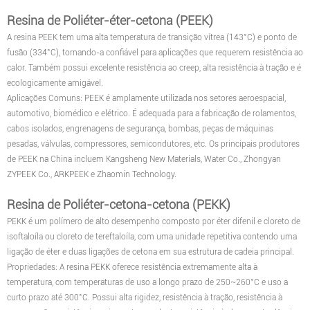
Resina de Poliéter-éter-cetona (PEEK)
A resina PEEK tem uma alta temperatura de transição vítrea (143°C) e ponto de
fusão (334°C), tornando-a confiável para aplicações que requerem resistência ao
calor. Também possui excelente resistência ao creep, alta resistência à tração e é
ecologicamente amigável.
Aplicações Comuns: PEEK é amplamente utilizada nos setores aeroespacial,
automotivo, biomédico e elétrico. É adequada para a fabricação de rolamentos,
cabos isolados, engrenagens de segurança, bombas, peças de máquinas
pesadas, válvulas, compressores, semicondutores, etc. Os principais produtores
de PEEK na China incluem Kangsheng New Materials, Water Co., Zhongyan
ZYPEEK Co., ARKPEEK e Zhaomin Technology.
Resina de Poliéter-cetona-cetona (PEKK)
PEKK é um polímero de alto desempenho composto por éter difenil e cloreto de
isoftaloíla ou cloreto de tereftaloíla, com uma unidade repetitiva contendo uma
ligação de éter e duas ligações de cetona em sua estrutura de cadeia principal.
Propriedades: A resina PEKK oferece resistência extremamente alta à
temperatura, com temperaturas de uso a longo prazo de 250~260°C e uso a
curto prazo até 300°C. Possui alta rigidez, resistência à tração, resistência à