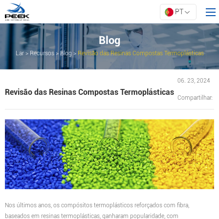
PT
Blog
Lar
>
Recursos
>
Blog
>
Revisão das Resinas Compostas Termoplásticas
Lar
Produtos
06. 23, 2024
Revisão das Resinas Compostas Termoplásticas
Propriedade
Compartilhar:
Inovação
Sobre a ARK
Recursos
Contate-nos
Nos últimos anos, os compósitos termoplásticos reforçados com fibra,
baseados em resinas termoplásticas, ganharam popularidade, com