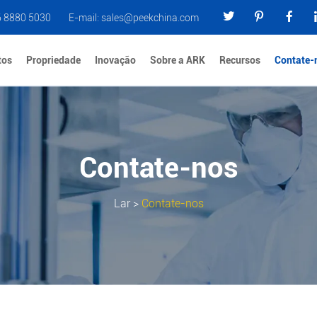
6 8880 5030
E-mail:
sales@peekchina.com
tos
Propriedade
Inovação
Sobre a ARK
Recursos
Contate-
Contate-nos
Lar
>
Contate-nos