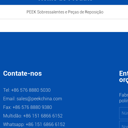
PEEK Sobressalentes e Peças de Reposição
Contate-nos
En
or
Tel: +86 576 8880 5030
Fabr
Email:
sales@peekchina.com
pol
Fax: +86 576 8880 9380
Multidão: +86 151 6866 6152
Whatsapp:
+86 151 6866 6152