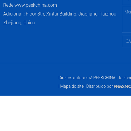
Rede:
www.peekchina.com
Adicionar.: Floor 8th, Xintai Building, Jiaojiang, Taizhou,
Zhejiang, China
Direitos autorais © PEEKCHINA | Taizhou
|
Mapa do site
| Distribuído por