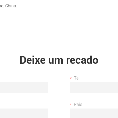
ng, China.
Deixe um recado
Tel.
País