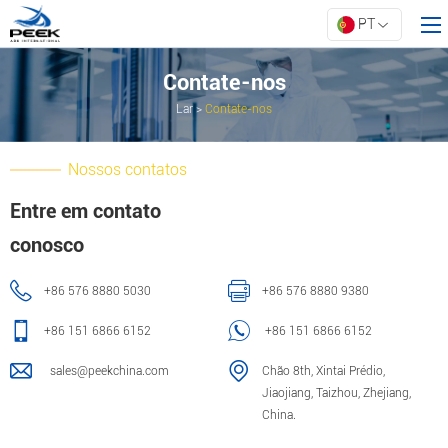
PT
Contate-nos
Lar
>
Contate-nos
Lar
Produtos
Nossos contatos
Propriedade
Entre em contato
Inovação
conosco
Sobre a ARK
+86 576 8880 5030
+86 576 8880 9380
Recursos
Contate-nos
+86 151 6866 6152
+86 151 6866 6152
sales@peekchina.com
Chão 8th, Xintai Prédio,
Jiaojiang, Taizhou, Zhejiang,
China.