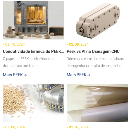
- 02. 10, 2024
- 02. 09, 2024
Condutividade térmica do PEEK
Peek vs PI na Usinagem CNC
na Medicina
O papel do PEEK na eficiência dos
Diferenças entre dois termoplásticos
dispositivos médicos.
de engenharia de alto desempenho.
Mais PEEK
Mais PEEK
- 02. 08, 2024
- 02. 07, 2024