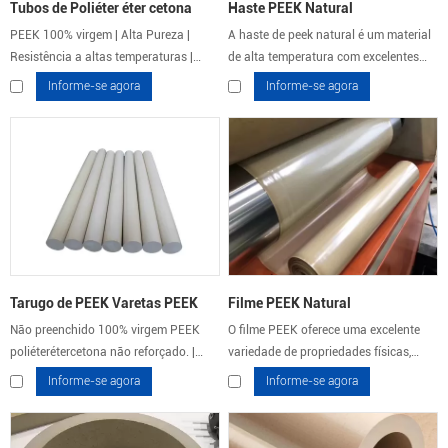
Tubos de Poliéter éter cetona
Haste PEEK Natural
PEEK 100% virgem | Alta Pureza |
A haste de peek natural é um material
Resistência a altas temperaturas |
de alta temperatura com excelentes
ARKPEEK
propriedades mecânicas e resistência
Informe-se agora
Informe-se agora
química. Com uma temperatura de
serviço contínua de 250 ℃.
Tarugo de PEEK Varetas PEEK
Filme PEEK Natural
Não preenchido 100% virgem PEEK
O filme PEEK oferece uma excelente
poliéterétercetona não reforçado. |
variedade de propriedades físicas,
PEEKCHINA
térmicas, químicas e radiológicas.
Informe-se agora
Informe-se agora
PEEK é um termoplástico
semicristalino de alto desempenho.