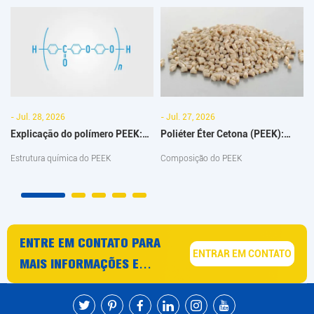
- Jul. 28, 2026
- Jul. 27, 2026
Explicação do polímero PEEK:
Poliéter Éter Cetona (PEEK):
estrutura, desempenho e
fórmula, estrutura, composição
Estrutura química do PEEK
Composição do PEEK
aplicações
química e guia dos compósitos
CF/GF
ENTRE EM CONTATO PARA
ENTRAR EM CONTATO
MAIS INFORMAÇÕES E
CONSELHOS SOBRE
PRODUTOS E SERVIÇOS PEEK