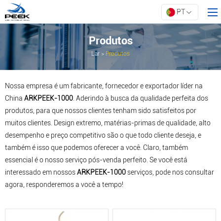
PT
Produtos
Lar
>
Produtos
Lar
Produtos
Nossa empresa é um fabricante, fornecedor e exportador líder na
Propriedade
China
ARKPEEK-1000
. Aderindo à busca da qualidade perfeita dos
produtos, para que nossos clientes tenham sido satisfeitos por
Inovação
muitos clientes. Design extremo, matérias-primas de qualidade, alto
Sobre a ARK
desempenho e preço competitivo são o que todo cliente deseja, e
Recursos
também é isso que podemos oferecer a você. Claro, também
essencial é o nosso serviço pós-venda perfeito. Se você está
Contate-nos
interessado em nossos
ARKPEEK-1000
serviços, pode nos consultar
agora, responderemos a você a tempo!