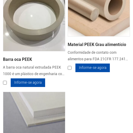
Material PEEK Grau alimentício
Conformidade de contato com
alimentos para FDA 21CFR 177.2415
Barra oca PEEK
(FG100, FG120 e FG140). Água
A barra oca natural extrudada PEEK
Informe-se agora
potável em conformidade com a WRAS
1000 é um plástico de engenharia com
(Reino Unido). Quimicamente
características de produto que incluem
Informe-se agora
resistente a ambientes agressivos,
excelente estabilidade dimensional,
adequado para esterilização em
alto retardamento de chama e
aplicações de contato com alimentos.
autoextinguível e densidade de
fumaça muito baixa.