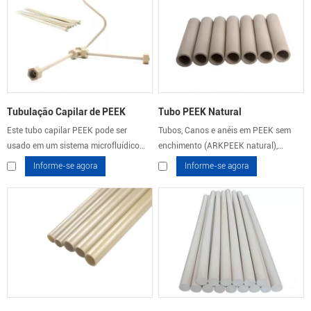
Tubulação Capilar de PEEK
Tubo PEEK Natural
Este tubo capilar PEEK pode ser
Tubos, Canos e anéis em PEEK sem
usado em um sistema microfluídico
enchimento (ARKPEEK natural),
para aplicações exigentes com alta
resistência química e hidrólise.
Informe-se agora
Informe-se agora
pressão ou fluidos agressivos, mas
também como uma resistência
fluídica.