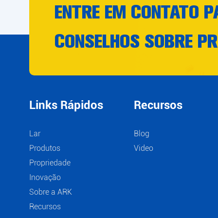
ENTRE EM CONTATO P
CONSELHOS SOBRE PR
Links Rápidos
Recursos
Lar
Blog
Produtos
Video
Propriedade
Inovação
Sobre a ARK
Recursos