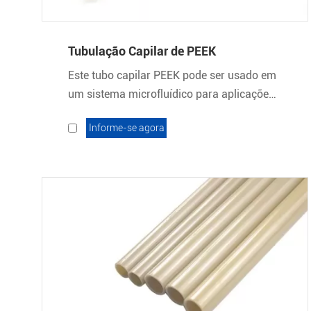
Tubulação Capilar de PEEK
Este tubo capilar PEEK pode ser usado em
um sistema microfluídico para aplicações
exigentes com alta pressão ou fluidos
Informe-se agora
agressivos, mas também como uma
resistência fluídica.