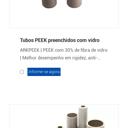
Tubos PEEK preenchidos com vidro
ARKPEEK | PEEK com 30% de fibra de vidro
| Melhor desempenho em rigidez, anti-
creep, dimensão mais estável.
Informe-se agora