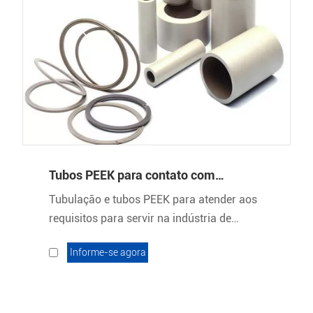
Tubos PEEK para contato com
alimentos
Tubulação e tubos PEEK para atender aos
requisitos para servir na indústria de
alimentos e bebidas.
Informe-se agora