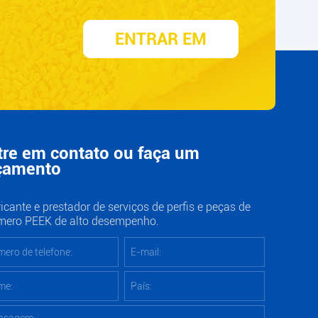
ENTRAR EM
CONTATO
tre em contato ou faça um
çamento
icante e prestador de serviços de perfis e peças de
ímero PEEK de alto desempenho.