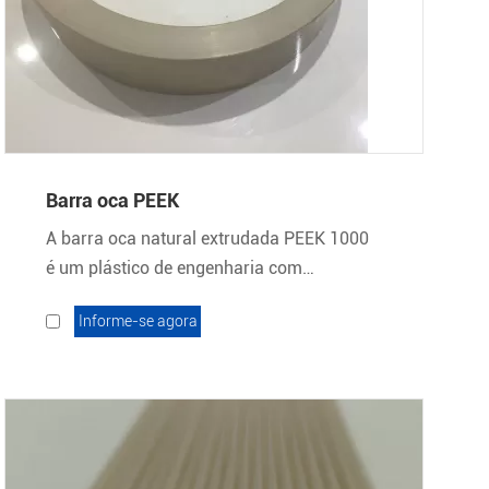
Barra oca PEEK
A barra oca natural extrudada PEEK 1000
é um plástico de engenharia com
características de produto que incluem
Informe-se agora
excelente estabilidade dimensional, alto
retardamento de chama e autoextinguível e
densidade de fumaça muito baixa.