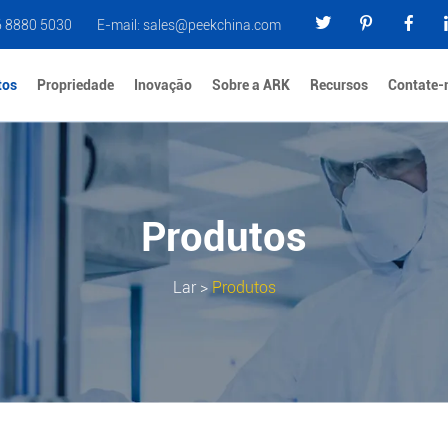
6 8880 5030
E-mail:
sales@peekchina.com
tos
Propriedade
Inovação
Sobre a ARK
Recursos
Contate-
Produtos
Lar
>
Produtos