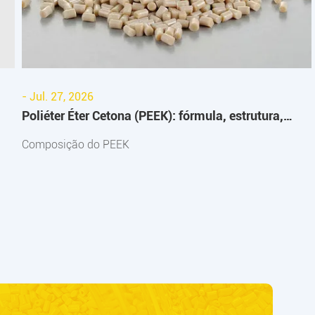
- Jul. 27, 2026
Poliéter Éter Cetona (PEEK): fórmula, estrutura,
composição química e guia dos compósitos CF/GF
Composição do PEEK