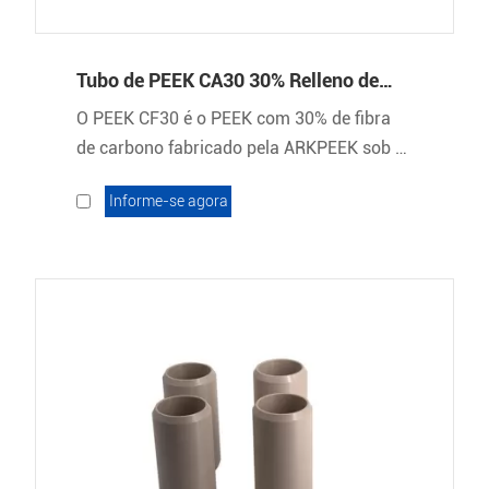
Tubo de PEEK CA30 30% Relleno de
Carbono
O PEEK CF30 é o PEEK com 30% de fibra
de carbono fabricado pela ARKPEEK sob o
nome comercial ARKPEEK-CF30. Seu
Informe-se agora
reforço de fibra de carbono fornece ao
material um alto nível de rigidez e
resistência à fluência.