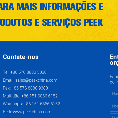
ARA MAIS INFORMAÇÕES E
ODUTOS E SERVIÇOS PEEK
Contate-nos
En
or
Tel: +86 576 8880 5030
Fabr
Email:
sales@peekchina.com
pol
Fax: +86 576 8880 9380
Multidão: +86 151 6866 6152
Whatsapp:
+86 151 6866 6152
Rede:
www.peekchina.com