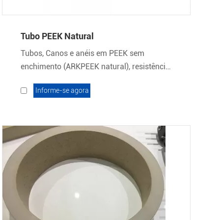
Tubo PEEK Natural
Tubos, Canos e anéis em PEEK sem
enchimento (ARKPEEK natural), resistência
química e hidrólise.
Informe-se agora