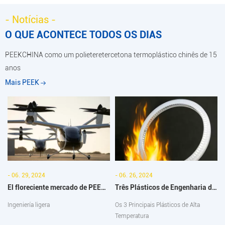
de funcionamento contínuo de 260 °C.
temperatura para impressão de
- Notícias -
grandes peças funcionais com
material PEEK Polímero sem
O QUE ACONTECE TODOS OS DIAS
empenamento e delaminação.
PEEKCHINA como um polieteretercetona termoplástico chinês de 15
anos
Mais PEEK
- 06. 29, 2024
- 06. 26, 2024
El floreciente mercado de PEEK
Três Plásticos de Engenharia de
en China: una nueva era para la
Alta Temperatura Populares
Ingeniería ligera
Os 3 Principais Plásticos de Alta
robótica y los eVTOL
Temperatura