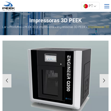
PT
Impressoras 3D PEEK
Lar
>
Produtos
>
PEEK 3D e impressora
>
Impressoras 3D PEEK
>
Impressoras 3D
Lar
FDM PEEK industriais Modelo Q200 Q300
Produtos
Propriedade
Inovação
Sobre a ARK
Recursos
Contate-nos