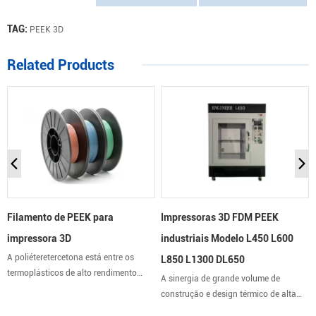
TAG:
PEEK 3D
Related Products
Filamento de PEEK para
Impressoras 3D FDM PEEK
impressora 3D
industriais Modelo L450 L600
A poliéteretercetona está entre os
L850 L1300 DL650
termoplásticos de alto rendimento
A sinergia de grande volume de
graças ao seu elevado ponto de fusão
construção e design térmico de alta
de 343 °C e à sua temperatura máxima
temperatura. Câmara de alta