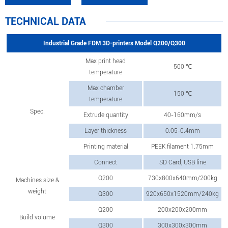
TECHNICAL DATA
Industrial Grade FDM 3D-printers Model Q200/Q300
Max print head
500 ℃
temperature
Max chamber
150 ℃
temperature
Spec.
Extrude quantity
40-160mm/s
Layer thickness
0.05-0.4mm
Printing material
PEEK filament 1.75mm
Connect
SD Card, USB line
Q200
730x800x640mm/200kg
Machines size &
weight
Q300
920x650x1520mm/240kg
Q200
200x200x200mm
Build volume
Q300
300x300x300mm